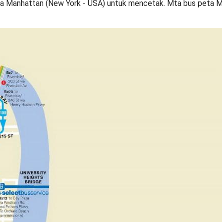
a Manhattan (New York - USA) untuk mencetak. Mta bus peta Ma